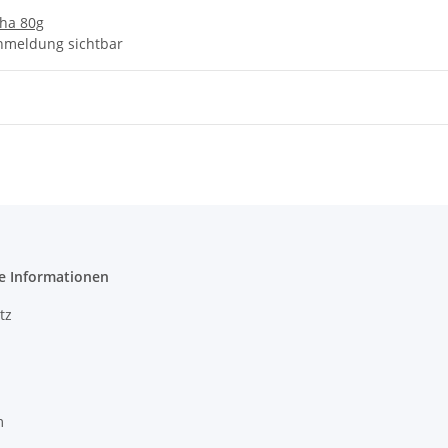
cha 80g
nmeldung sichtbar
e Informationen
tz
m