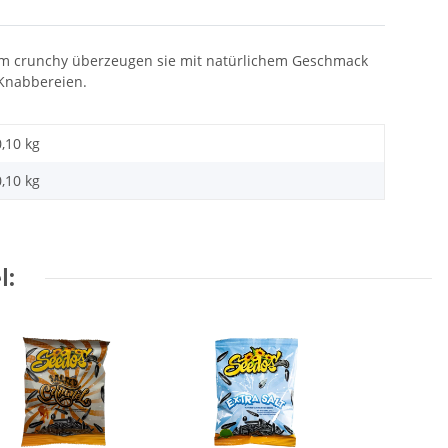
hm crunchy überzeugen sie mit natürlichem Geschmack
n Knabbereien.
0,10 kg
0,10
kg
l: