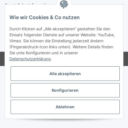
Gesetzliche Informationen
Wie wir Cookies & Co nutzen
Durch Klicken auf „Alle akzeptieren“ gestatten Sie den
Einsatz folgender Dienste auf unserer Website: YouTube,
Vimeo. Sie können die Einstellung jederzeit ändern
* Alle Preise zzgl. gesetzlicher USt., zzgl.
Versand
(Fingerabdruck-Icon links unten). Weitere Details finden
Sie unte
Konfigurieren
und in unserer
Powered by
JTL-Shop
Datenschutzerklärung
.
Alle akzeptieren
Konfigurieren
Ablehnen